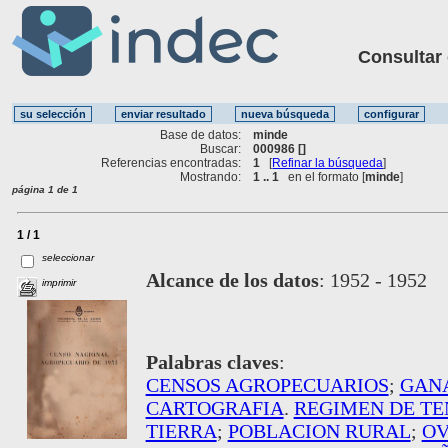
Consultar ot
Base de datos:
minde
Buscar:
000986 []
Referencias encontradas:
1
[
Refinar la búsqueda
]
Mostrando:
1 .. 1
en el formato [
minde
]
página 1 de 1
1 / 1
seleccionar
Alcance de los datos
:
1952 - 1952
imprimir
Palabras claves
:
CENSOS AGROPECUARIOS
;
GAN
CARTOGRAFIA
.
REGIMEN DE TE
TIERRA
;
POBLACION RURAL
;
OV