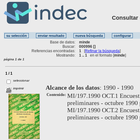
Consultar ot
Base de datos:
minde
Buscar:
000996 []
Referencias encontradas:
1
[
Refinar la búsqueda
]
Mostrando:
1 .. 1
en el formato [
minde
]
página 1 de 1
1 / 1
seleccionar
Alcance de los datos
:
1990 - 1990
imprimir
Contenido:
MI/197.1990 OCT.1 Encuesta
preliminares - octubre 1990 
MI/197.1990 OCT.2 Encuesta
preliminares - octubre 1990 