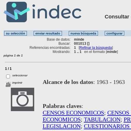
Consultar ot
Base de datos:
minde
Buscar:
001013 []
Referencias encontradas:
1
[
Refinar la búsqueda
]
Mostrando:
1 .. 1
en el formato [
minde
]
página 1 de 1
1 / 1
seleccionar
Alcance de los datos
:
1963 - 1963
imprimir
Palabras claves
:
CENSOS ECONOMICOS
;
CENSOS
ECONOMICOS
;
TABULACION
;
PR
LEGISLACION
;
CUESTIONARIOS