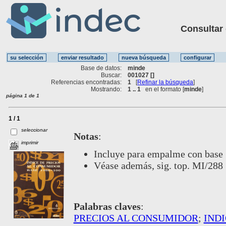
Consultar ot
Base de datos:
minde
Buscar:
001027 []
Referencias encontradas:
1
[
Refinar la búsqueda
]
Mostrando:
1 .. 1
en el formato [
minde
]
página 1 de 1
1 / 1
seleccionar
Notas
:
imprimir
Incluye
para empalme con base
Véase además, sig. top. MI/288
Palabras claves
:
PRECIOS AL CONSUMIDOR
;
INDI