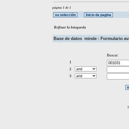
página 1 de 1
Refinar la búsqueda
Base de datos
minde : Formulario a
Buscar:
1
2
3