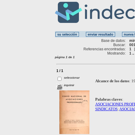
Base de datos:
mi
Buscar:
001
Referencias encontradas:
1
Mostrando:
1 ..
página 1 de 1
1 / 1
seleccionar
Alcance de los datos
:
19
imprimir
Palabras claves
:
ASOCIACIONES PROF
SINDICATOS
;
ASOCIA