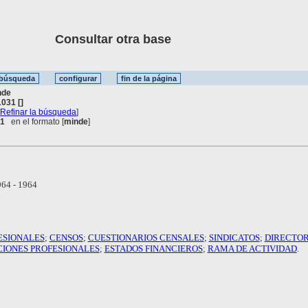
Consultar otra base
nde
031 []
[
Refinar la búsqueda
]
 1
en el formato [
minde
]
64 - 1964
ESIONALES
;
CENSOS
;
CUESTIONARIOS CENSALES
;
SINDICATOS
;
DIRECTOR
CIONES PROFESIONALES
;
ESTADOS FINANCIEROS
;
RAMA DE ACTIVIDAD
.