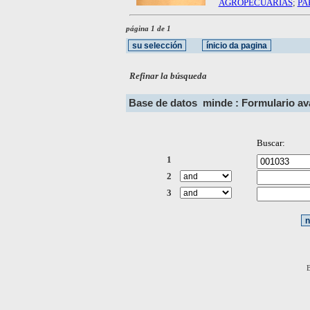
AGROPECUARIAS
;
PA
página 1 de 1
Refinar la búsqueda
Base de datos
minde : Formulario a
Buscar:
1
2
3