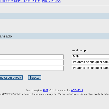
RTIDOS Y DEPARTAMENTOS
;
PROVINCIAS
.
vanzado
en el campo:
Search engine:
iAH
v3.1.1 powered by
WWWISIS
BIREME/OPS/OMS - Centro Latinoamericano y del Caribe de Información en Ciencias de la Salu