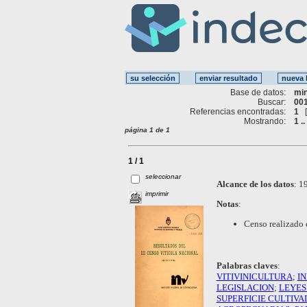
Base de datos:
mi
Buscar:
001
Referencias encontradas:
1
Mostrando:
1 ..
página 1 de 1
1 / 1
seleccionar
Alcance de los datos
:
19
imprimir
Notas
:
Censo realizado e
Palabras claves
:
VITIVINICULTURA
;
IN
LEGISLACION
;
LEYES
SUPERFICIE CULTIVA