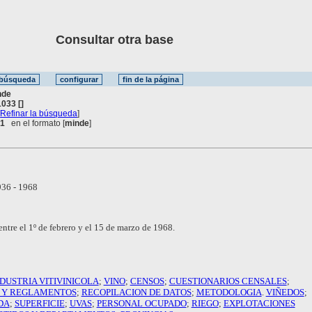
Consultar otra base
nde
033 []
[
Refinar la búsqueda
]
 1
en el formato [
minde
]
36 - 1968
ntre el 1º de febrero y el 15 de marzo de 1968.
DUSTRIA VITIVINICOLA
;
VINO
;
CENSOS
;
CUESTIONARIOS CENSALES
;
 Y REGLAMENTOS
;
RECOPILACION DE DATOS
;
METODOLOGIA
.
VIÑEDOS
;
DA
;
SUPERFICIE
;
UVAS
;
PERSONAL OCUPADO
;
RIEGO
;
EXPLOTACIONES