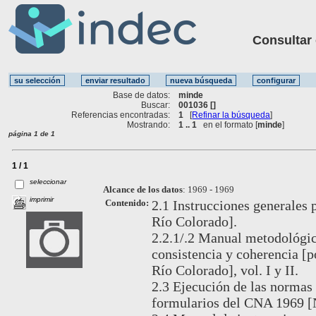
Consultar ot
Base de datos:
minde
Buscar:
001036 []
Referencias encontradas:
1
[
Refinar la búsqueda
]
Mostrando:
1 .. 1
en el formato [
minde
]
página 1 de 1
1 / 1
seleccionar
Alcance de los datos
:
1969 - 1969
imprimir
Contenido:
2.1 Instrucciones generales p
Río Colorado].
2.2.1/.2 Manual metodológic
consistencia y coherencia [
Río Colorado], vol. I y II.
2.3 Ejecución de las normas 
formularios del CNA 1969 [N