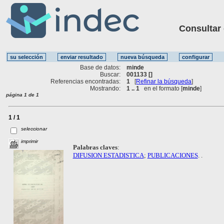
Consultar ot
Base de datos:
minde
Buscar:
001133 []
Referencias encontradas:
1
[
Refinar la búsqueda
]
Mostrando:
1 .. 1
en el formato [
minde
]
página 1 de 1
1 / 1
seleccionar
imprimir
Palabras claves
:
DIFUSION ESTADISTICA
;
PUBLICACIONES
. .