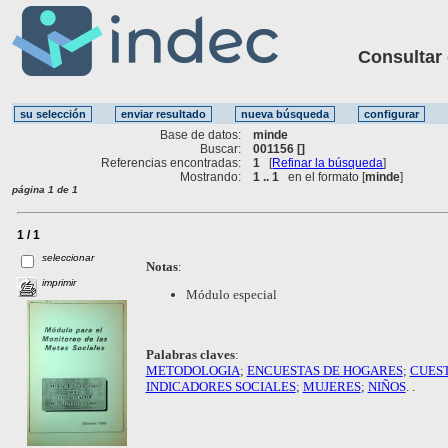
Consultar ot
Base de datos:
minde
Buscar:
001156 []
Referencias encontradas:
1
[
Refinar la búsqueda
]
Mostrando:
1 .. 1
en el formato [
minde
]
página 1 de 1
1 / 1
seleccionar
Notas
:
imprimir
Módulo especial
Palabras claves
:
METODOLOGIA
;
ENCUESTAS DE HOGARES
;
CUES
INDICADORES SOCIALES
;
MUJERES
;
NIÑOS
. .