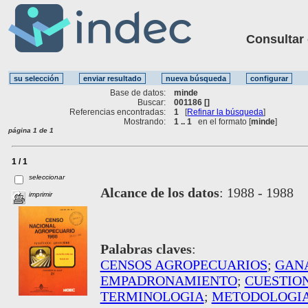
Consultar ot
Base de datos:
minde
Buscar:
001186 []
Referencias encontradas:
1
[
Refinar la búsqueda
]
Mostrando:
1 .. 1
en el formato [
minde
]
página 1 de 1
1 / 1
seleccionar
Alcance de los datos
:
1988 - 1988
imprimir
Palabras claves
:
CENSOS AGROPECUARIOS
;
GAN
EMPADRONAMIENTO
;
CUESTIO
TERMINOLOGIA
;
METODOLOGI