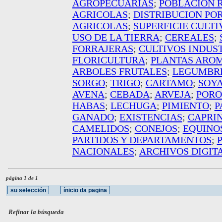
AGROPECUARIAS
;
POBLACION 
AGRICOLAS
;
DISTRIBUCION PO
AGRICOLAS
;
SUPERFICIE CULT
USO DE LA TIERRA
;
CEREALES
;
FORRAJERAS
;
CULTIVOS INDUS
FLORICULTURA
;
PLANTAS ARO
ARBOLES FRUTALES
;
LEGUMBR
SORGO
;
TRIGO
;
CARTAMO
;
SOY
AVENA
;
CEBADA
;
ARVEJA
;
PORO
HABAS
;
LECHUGA
;
PIMIENTO
;
P
GANADO
;
EXISTENCIAS
;
CAPRI
CAMELIDOS
;
CONEJOS
;
EQUINO
PARTIDOS Y DEPARTAMENTOS
;
NACIONALES
;
ARCHIVOS DIGIT
página 1 de 1
Refinar la búsqueda