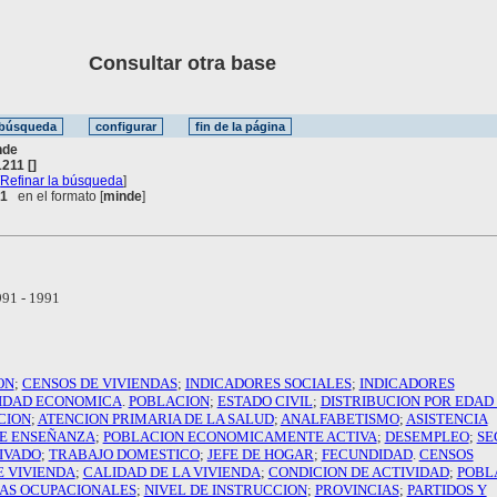
Consultar otra base
nde
211 []
[
Refinar la búsqueda
]
 1
en el formato [
minde
]
91 - 1991
ON
;
CENSOS DE VIVIENDAS
;
INDICADORES SOCIALES
;
INDICADORES
IDAD ECONOMICA
.
POBLACION
;
ESTADO CIVIL
;
DISTRIBUCION POR EDAD
CION
;
ATENCION PRIMARIA DE LA SALUD
;
ANALFABETISMO
;
ASISTENCIA
DE ENSEÑANZA
;
POBLACION ECONOMICAMENTE ACTIVA
;
DESEMPLEO
;
SE
IVADO
;
TRABAJO DOMESTICO
;
JEFE DE HOGAR
;
FECUNDIDAD
.
CENSOS
E VIVIENDA
;
CALIDAD DE LA VIVIENDA
;
CONDICION DE ACTIVIDAD
;
POBL
AS OCUPACIONALES
;
NIVEL DE INSTRUCCION
;
PROVINCIAS
;
PARTIDOS Y