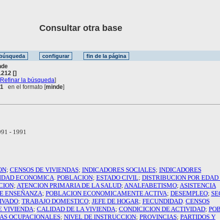
Consultar otra base
nde
212 []
[
Refinar la búsqueda
]
 1
en el formato [
minde
]
91 - 1991
ON
;
CENSOS DE VIVIENDAS
;
INDICADORES SOCIALES
;
INDICADORES
IDAD ECONOMICA
.
POBLACION
;
ESTADO CIVIL
;
DISTRIBUCION POR EDAD
CION
;
ATENCION PRIMARIA DE LA SALUD
;
ANALFABETISMO
;
ASISTENCIA
DE ENSEÑANZA
;
POBLACION ECONOMICAMENTE ACTIVA
;
DESEMPLEO
;
SE
IVADO
;
TRABAJO DOMESTICO
;
JEFE DE HOGAR
;
FECUNDIDAD
.
CENSOS
E VIVIENDA
;
CALIDAD DE LA VIVIENDA
;
CONDICICION DE ACTIVIDAD
;
PO
AS OCUPACIONALES
;
NIVEL DE INSTRUCCION
;
PROVINCIAS
;
PARTIDOS Y