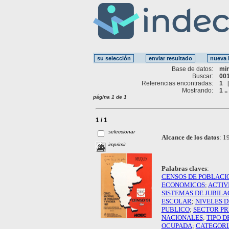
Base de datos:
mi
Buscar:
001
Referencias encontradas:
1
Mostrando:
1 ..
página 1 de 1
1 / 1
seleccionar
Alcance de los datos
:
19
imprimir
Palabras claves
:
CENSOS DE POBLACI
ECONOMICOS
;
ACTIV
SISTEMAS DE JUBILA
ESCOLAR
;
NIVELES 
PUBLICO
;
SECTOR PR
NACIONALES
;
TIPO D
OCUPADA
;
CATEGORI