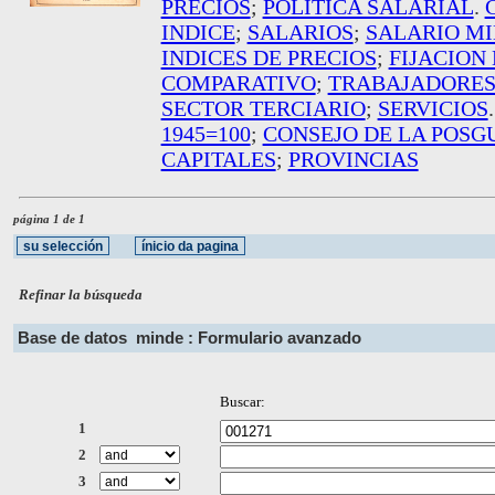
PRECIOS
;
POLITICA SALARIAL
.
INDICE
;
SALARIOS
;
SALARIO M
INDICES DE PRECIOS
;
FIJACION
COMPARATIVO
;
TRABAJADORE
SECTOR TERCIARIO
;
SERVICIOS
1945=100
;
CONSEJO DE LA POSG
CAPITALES
;
PROVINCIAS
página 1 de 1
Refinar la búsqueda
Base de datos
minde : Formulario avanzado
Buscar:
1
2
3