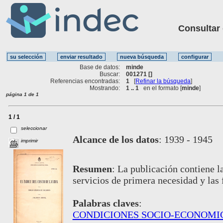
Consultar ot
Base de datos:
minde
Buscar:
001271 []
Referencias encontradas:
1
[
Refinar la búsqueda
]
Mostrando:
1 .. 1
en el formato [
minde
]
página 1 de 1
1 / 1
seleccionar
Alcance de los datos
:
1939 - 1945
imprimir
Resumen
:
La publicación contiene la
servicios de primera necesidad y las 
Palabras claves
:
CONDICIONES SOCIO-ECONOMI