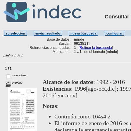
Consultar ot
Base de datos:
minde
Buscar:
001351 []
Referencias encontradas:
1
[
Refinar la búsqueda
]
Mostrando:
1 .. 1
en el formato [
minde
]
página 1 de 1
1 / 1
seleccionar
Alcance de los datos
:
1992 - 2016
imprimir
Existencias
:
1996[ago-oct,dic]; 1997
2016[ene-nov].
Notas
:
Continúa como 164s4.2
El informe de enero de 2016 es 
declarada la emergencia estadíst