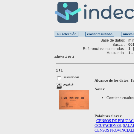
Base de datos:
mi
Buscar:
001
Referencias encontradas:
1
Mostrando:
1 ..
página 1 de 1
1 / 1
seleccionar
Alcance de los datos
:
19
imprimir
Notas
:
Contiene cuadros
Palabras claves
:
.
CENSOS DE EDUCAC
OCUPACIONES
;
SALA
CENSOS PROVINCIAL