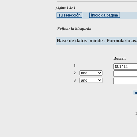
página 1 de 1
Refinar la búsqueda
Base de datos
minde : Formulario a
Buscar:
1
2
3