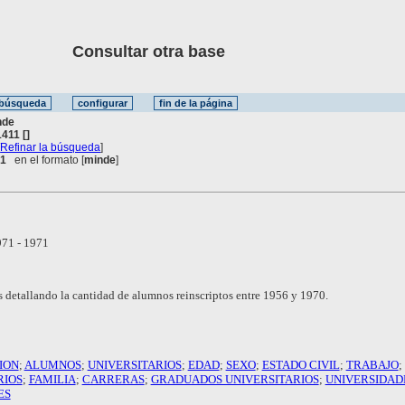
Consultar otra base
nde
411 []
[
Refinar la búsqueda
]
 1
en el formato [
minde
]
71 - 1971
 detallando la cantidad de alumnos reinscriptos entre 1956 y 1970.
ION
;
ALUMNOS
;
UNIVERSITARIOS
;
EDAD
;
SEXO
;
ESTADO CIVIL
;
TRABAJO
;
RIOS
;
FAMILIA
;
CARRERAS
;
GRADUADOS UNIVERSITARIOS
;
UNIVERSIDAD
ES