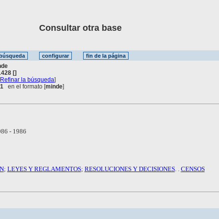
Consultar otra base
nde
428 []
[
Refinar la búsqueda
]
 1
en el formato [
minde
]
86 - 1986
N
;
LEYES Y REGLAMENTOS
;
RESOLUCIONES Y DECISIONES
. .
CENSOS