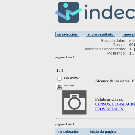
Base de datos:
mi
Buscar:
001
Referencias encontradas:
1
Mostrando:
1 ..
página 1 de 1
1 / 1
seleccionar
Alcance de los datos
:
19
imprimir
Palabras claves
:
CENSOS
;
LEGISLACIO
PROVINCIALES
página 1 de 1