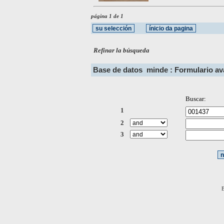
página 1 de 1
Refinar la búsqueda
Base de datos
minde : Formulario a
Buscar:
1
2
3