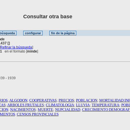
Consultar otra base
nde
437 []
[
Refinar la búsqueda
]
 1
en el formato [
minde
]
39 - 1939
RIOS
;
ALGODON
;
COOPERATIVAS
;
PRECIOS
;
POBLACION
;
MORTALIDAD INF
ZAS
;
ARBOLES FRUTALES
;
CLIMATOLOGIA
;
LLUVIA
;
TEMPERATURA
;
POB
CION
;
NACIMIENTOS
;
MUERTE
;
NUPCIALIDAD
;
CRECIMIENTO DEMOGRAF
AMENTOS
.
CENSOS PROVINCIALES