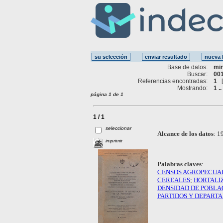
Base de datos:
mi
Buscar:
001
Referencias encontradas:
1
Mostrando:
1 ..
página 1 de 1
1 / 1
seleccionar
Alcance de los datos
:
19
imprimir
Palabras claves
:
CENSOS AGROPECUA
CEREALES
;
HORTALI
DENSIDAD DE POBLA
PARTIDOS Y DEPART