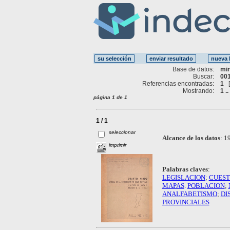
Base de datos:
mi
Buscar:
001
Referencias encontradas:
1
Mostrando:
1 ..
página 1 de 1
1 / 1
seleccionar
Alcance de los datos
:
19
imprimir
Palabras claves
:
LEGISLACION
;
CUEST
MAPAS
.
POBLACION
;
ANALFABETISMO
;
DI
PROVINCIALES