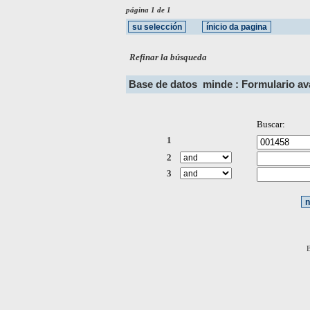
página 1 de 1
Refinar la búsqueda
Base de datos
minde : Formulario a
Buscar:
1
2
3