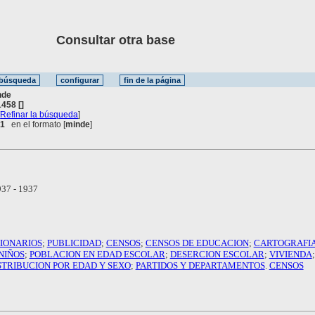
Consultar otra base
nde
458 []
[
Refinar la búsqueda
]
 1
en el formato [
minde
]
37 - 1937
IONARIOS
;
PUBLICIDAD
;
CENSOS
;
CENSOS DE EDUCACION
;
CARTOGRAFI
NIÑOS
;
POBLACION EN EDAD ESCOLAR
;
DESERCION ESCOLAR
;
VIVIENDA
;
STRIBUCION POR EDAD Y SEXO
;
PARTIDOS Y DEPARTAMENTOS
.
CENSOS