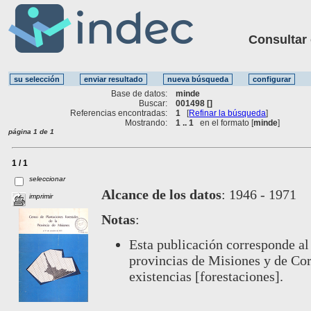
Consultar ot
Base de datos:
minde
Buscar:
001498 []
Referencias encontradas:
1
[
Refinar la búsqueda
]
Mostrando:
1 .. 1
en el formato [
minde
]
página 1 de 1
1 / 1
seleccionar
Alcance de los datos
:
1946 - 1971
imprimir
Notas
:
Esta publicación corresponde al
provincias de Misiones y de Corr
existencias [forestaciones].