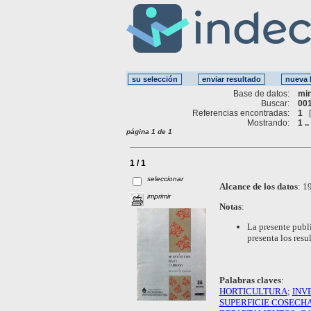
Base de datos:
mi
Buscar:
001
Referencias encontradas:
1
Mostrando:
1 ..
página 1 de 1
1 / 1
seleccionar
Alcance de los datos
:
19
imprimir
Notas
:
La presente publ
presenta los res
Palabras claves
:
HORTICULTURA
;
INV
SUPERFICIE COSECH