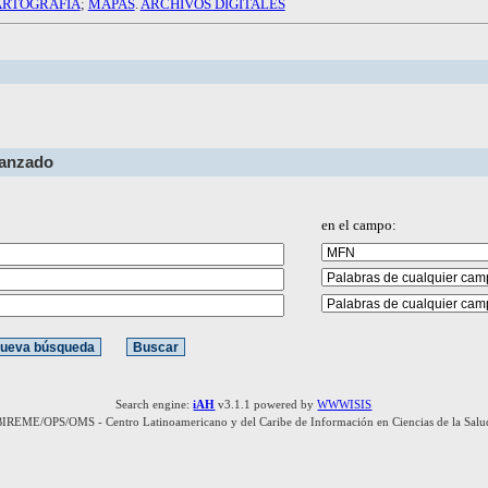
RTOGRAFIA
;
MAPAS
.
ARCHIVOS DIGITALES
vanzado
en el campo:
Search engine:
iAH
v3.1.1 powered by
WWWISIS
BIREME/OPS/OMS - Centro Latinoamericano y del Caribe de Información en Ciencias de la Salu