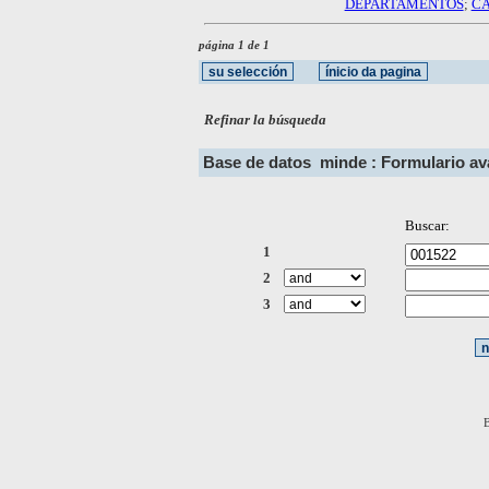
DEPARTAMENTOS
;
CA
página 1 de 1
Refinar la búsqueda
Base de datos
minde : Formulario a
Buscar:
1
2
3