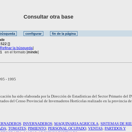
Consultar otra base
nde
522 []
[
Refinar la búsqueda
]
 1
en el formato [
minde
]
95 - 1995
icación ha sido elaborada por la Dirección de Estadísticas del Sector Primario del
ultados del Censo Provincial de Invernaderos Hortícolas realizado en la provincia d
ERNADEROS
.
INVERNADEROS
;
MAQUINARIA AGRICOLA
;
SISTEMAS DE RI
ADA
;
TOMATES
;
PIMIENTO
;
PERSONAL OCUPADO
;
VENTAS
;
PARTIDOS Y