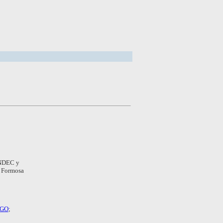
 INDEC y
e Formosa
EGO
;