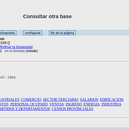
Consultar otra base
nde
529 []
[
Refinar la búsqueda
]
 1
en el formato [
minde
]
45 - 1964
USTRIALES
.
COMERCIO
;
SECTOR TERCIARIO
;
SALARIOS
;
EDIFICACION
;
STOS
;
PERSONAL OCUPADO
;
VENTAS
;
INGRESO
;
ENERGIA
;
INDUSTRIA
ARTIDOS Y DEPARTAMENTOS
.
CENSOS PROVINCIALES