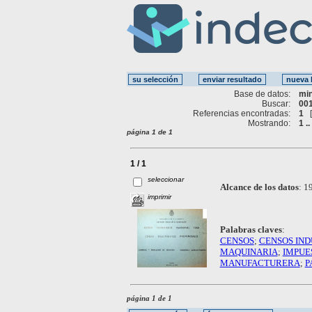
Base de datos:
mi
Buscar:
001
Referencias encontradas:
1
Mostrando:
1 ..
página 1 de 1
1 / 1
seleccionar
Alcance de los datos
:
19
imprimir
Palabras claves
:
CENSOS
;
CENSOS IND
MAQUINARIA
;
IMPUE
MANUFACTURERA
;
P
página 1 de 1