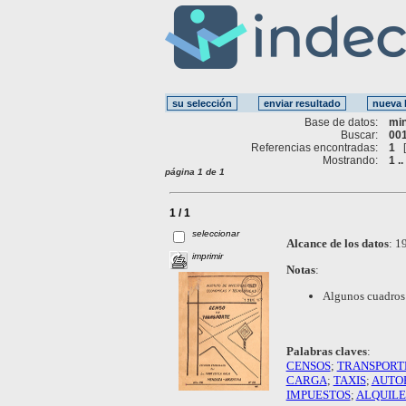
Base de datos:
mi
Buscar:
001
Referencias encontradas:
1
Mostrando:
1 ..
página 1 de 1
1 / 1
seleccionar
Alcance de los datos
:
19
imprimir
Notas
:
Algunos cuadros 
Palabras claves
:
CENSOS
;
TRANSPORT
CARGA
;
TAXIS
;
AUTO
IMPUESTOS
;
ALQUIL