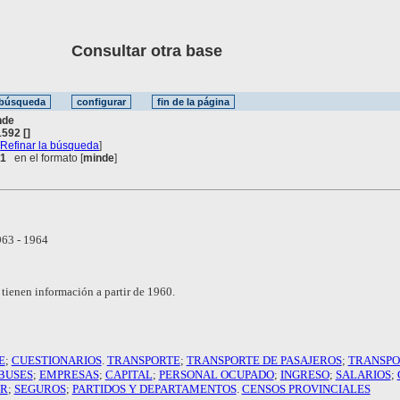
Consultar otra base
nde
592 []
[
Refinar la búsqueda
]
 1
en el formato [
minde
]
63 - 1964
tienen información a partir de 1960.
E
;
CUESTIONARIOS
.
TRANSPORTE
;
TRANSPORTE DE PASAJEROS
;
TRANSPO
BUSES
;
EMPRESAS
;
CAPITAL
;
PERSONAL OCUPADO
;
INGRESO
;
SALARIOS
;
ER
;
SEGUROS
;
PARTIDOS Y DEPARTAMENTOS
.
CENSOS PROVINCIALES