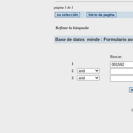
página 1 de 1
Refinar la búsqueda
Base de datos
minde : Formulario a
Buscar:
1
2
3