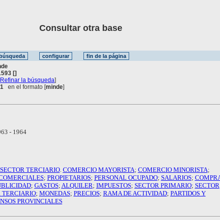
Consultar otra base
nde
593 []
[
Refinar la búsqueda
]
 1
en el formato [
minde
]
63 - 1964
SECTOR TERCIARIO
.
COMERCIO MAYORISTA
;
COMERCIO MINORISTA
;
 COMERCIALES
;
PROPIETARIOS
;
PERSONAL OCUPADO
;
SALARIOS
;
COMPR
UBLICIDAD
;
GASTOS
;
ALQUILER
;
IMPUESTOS
;
SECTOR PRIMARIO
;
SECTOR
 TERCIARIO
;
MONEDAS
;
PRECIOS
;
RAMA DE ACTIVIDAD
;
PARTIDOS Y
NSOS PROVINCIALES