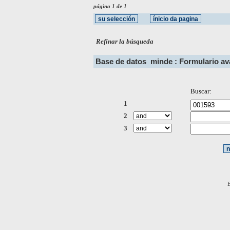
página 1 de 1
Refinar la búsqueda
Base de datos
minde : Formulario a
Buscar:
1
2
3