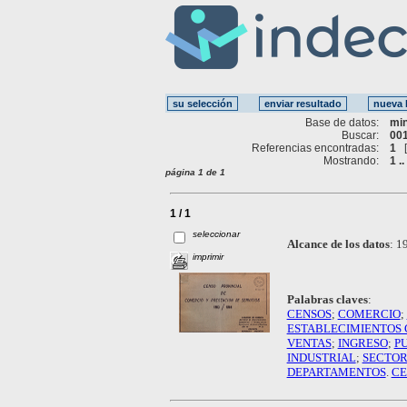
Base de datos:
mi
Buscar:
001
Referencias encontradas:
1
Mostrando:
1 ..
página 1 de 1
1 / 1
seleccionar
Alcance de los datos
:
19
imprimir
Palabras claves
:
CENSOS
;
COMERCIO
;
ESTABLECIMIENTOS
VENTAS
;
INGRESO
;
P
INDUSTRIAL
;
SECTOR
DEPARTAMENTOS
.
CE