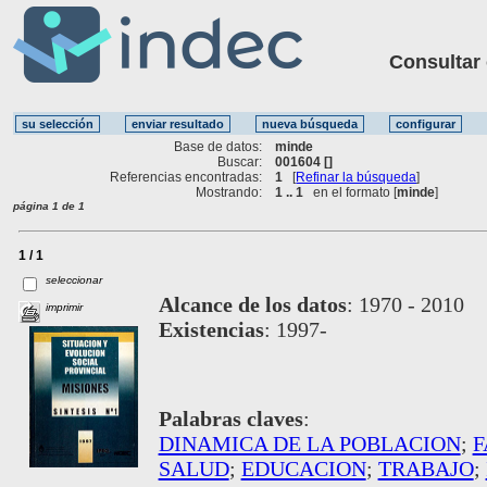
Consultar ot
Base de datos:
minde
Buscar:
001604 []
Referencias encontradas:
1
[
Refinar la búsqueda
]
Mostrando:
1 .. 1
en el formato [
minde
]
página 1 de 1
1 / 1
seleccionar
Alcance de los datos
:
1970 - 2010
imprimir
Existencias
:
1997-
Palabras claves
:
DINAMICA DE LA POBLACION
;
F
SALUD
;
EDUCACION
;
TRABAJO
;