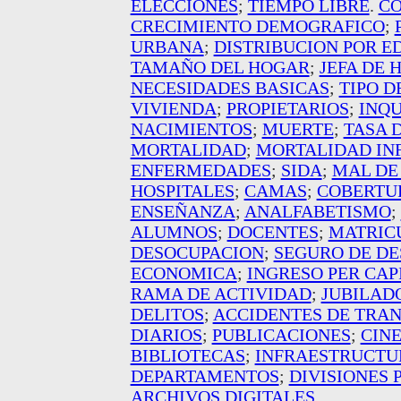
ELECCIONES
;
TIEMPO LIBRE
.
CO
CRECIMIENTO DEMOGRAFICO
;
URBANA
;
DISTRIBUCION POR E
TAMAÑO DEL HOGAR
;
JEFA DE 
NECESIDADES BASICAS
;
TIPO D
VIVIENDA
;
PROPIETARIOS
;
INQU
NACIMIENTOS
;
MUERTE
;
TASA 
MORTALIDAD
;
MORTALIDAD IN
ENFERMEDADES
;
SIDA
;
MAL DE
HOSPITALES
;
CAMAS
;
COBERTU
ENSEÑANZA
;
ANALFABETISMO
;
ALUMNOS
;
DOCENTES
;
MATRIC
DESOCUPACION
;
SEGURO DE D
ECONOMICA
;
INGRESO PER CAP
RAMA DE ACTIVIDAD
;
JUBILAD
DELITOS
;
ACCIDENTES DE TRAN
DIARIOS
;
PUBLICACIONES
;
CIN
BIBLIOTECAS
;
INFRAESTRUCTU
DEPARTAMENTOS
;
DIVISIONES 
ARCHIVOS DIGITALES