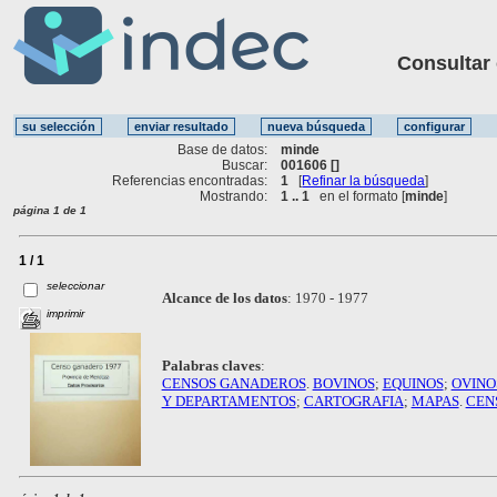
Consultar ot
Base de datos:
minde
Buscar:
001606 []
Referencias encontradas:
1
[
Refinar la búsqueda
]
Mostrando:
1 .. 1
en el formato [
minde
]
página 1 de 1
1 / 1
seleccionar
Alcance de los datos
:
1970 - 1977
imprimir
Palabras claves
:
CENSOS GANADEROS
.
BOVINOS
;
EQUINOS
;
OVINO
Y DEPARTAMENTOS
;
CARTOGRAFIA
;
MAPAS
.
CEN