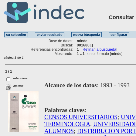
Consultar ot
Base de datos:
minde
Buscar:
001680 []
Referencias encontradas:
1
[
Refinar la búsqueda
]
Mostrando:
1 .. 1
en el formato [
minde
]
página 1 de 1
1 / 1
seleccionar
Alcance de los datos
:
1993 - 1993
imprimir
Palabras claves
:
CENSOS UNIVERSITARIOS
;
UNIV
TERMINOLOGIA
.
UNIVERSIDAD
ALUMNOS
;
DISTRIBUCION POR 