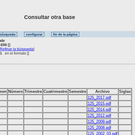
Consultar otra base
nde
696 []
[
Refinar la búsqueda
]
 1
en el formato [
]
men
Número
Trimestre
Cuatrimestre
Semestre
Archivo
Siglas
125_2017.pdf
125_2015.pdf
125_2014.pdf
125_2012.pdf
125_2009.pdf
125_2008.pdf
125_2002_03.pdf