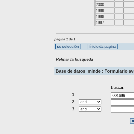
2000
1999
1998
1997
página 1 de 1
Refinar la búsqueda
Base de datos
minde : Formulario a
Buscar:
1
2
3