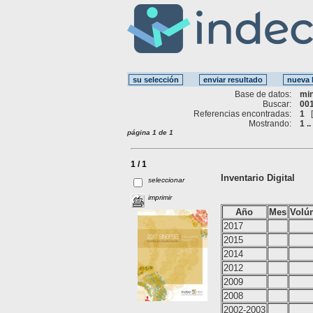
Base de datos:
mi
Buscar:
001
Referencias encontradas:
1
Mostrando:
1 ..
página 1 de 1
1 / 1
Inventario Digital
seleccionar
imprimir
Año
Mes
Volú
2017
2015
2014
2012
2009
2008
2002-2003