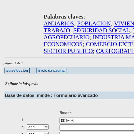
Palabras claves
:
ANUARIOS
;
POBLACION
;
VIVIE
TRABAJO
;
SEGURIDAD SOCIAL
;
AGROPECUARIO
;
INDUSTRIA M
ECONOMICOS
;
COMERCIO EXTE
SECTOR PUBLICO
;
CARTOGRAFI
página 1 de 1
Refinar la búsqueda
Base de datos
minde : Formulario avanzado
Buscar:
1
2