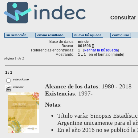
Consultar ot
Base de datos:
minde
Buscar:
001696 []
Referencias encontradas:
1
[
Refinar la búsqueda
]
Mostrando:
1 .. 1
en el formato [
minde
]
página 1 de 1
1 / 1
seleccionar
Alcance de los datos
:
1980 - 2018
imprimir
Existencias
:
1997-
Notas
:
Título varía: Sinopsis Estadísti
Argentine unicamente para el a
En el año 2016 no se publicó la 