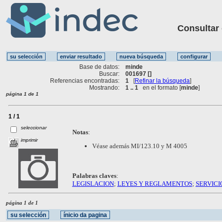
Consultar ot
Base de datos:
minde
Buscar:
001697 []
Referencias encontradas:
1
[
Refinar la búsqueda
]
Mostrando:
1 .. 1
en el formato [
minde
]
página 1 de 1
1 / 1
seleccionar
Notas
:
imprimir
Véase además MI/123.10 y M 4005
Palabras claves
:
LEGISLACION
;
LEYES Y REGLAMENTOS
;
SERVICI
página 1 de 1