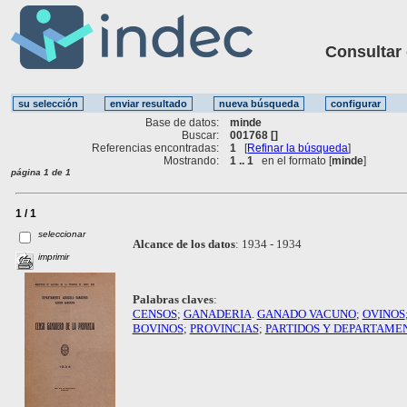
Consultar ot
Base de datos:
minde
Buscar:
001768 []
Referencias encontradas:
1
[
Refinar la búsqueda
]
Mostrando:
1 .. 1
en el formato [
minde
]
página 1 de 1
1 / 1
seleccionar
Alcance de los datos
:
1934 - 1934
imprimir
Palabras claves
:
CENSOS
;
GANADERIA
.
GANADO VACUNO
;
OVINOS
BOVINOS
;
PROVINCIAS
;
PARTIDOS Y DEPARTAME