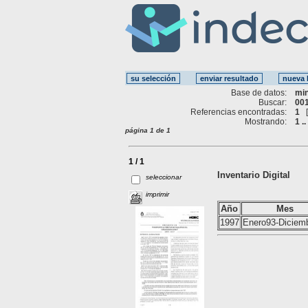
Base de datos:
mi
Buscar:
001
Referencias encontradas:
1
Mostrando:
1 ..
página 1 de 1
1 / 1
Inventario Digital
seleccionar
imprimir
Año
Mes
1997
Enero93-Diciem