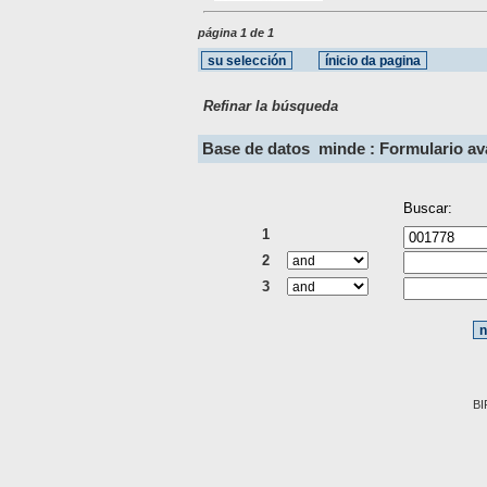
página 1 de 1
Refinar la búsqueda
Base de datos
minde : Formulario a
Buscar:
1
2
3
BI