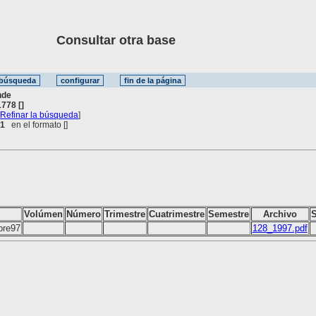
Consultar otra base
nde
778 []
[
Refinar la búsqueda
]
 1
en el formato [
]
Volúmen
Número
Trimestre
Cuatrimestre
Semestre
Archivo
S
bre97
128_1997.pdf