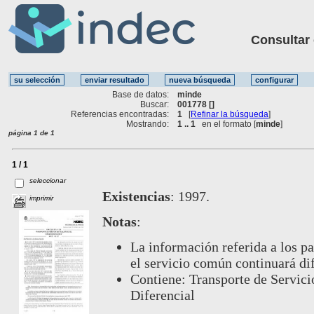
Consultar ot
Base de datos:
minde
Buscar:
001778 []
Referencias encontradas:
1
[
Refinar la búsqueda
]
Mostrando:
1 .. 1
en el formato [
minde
]
página 1 de 1
1 / 1
seleccionar
Existencias
:
1997.
imprimir
Notas
:
La información referida a los p
el servicio común continuará
Contiene: Transporte de Servic
Diferencial