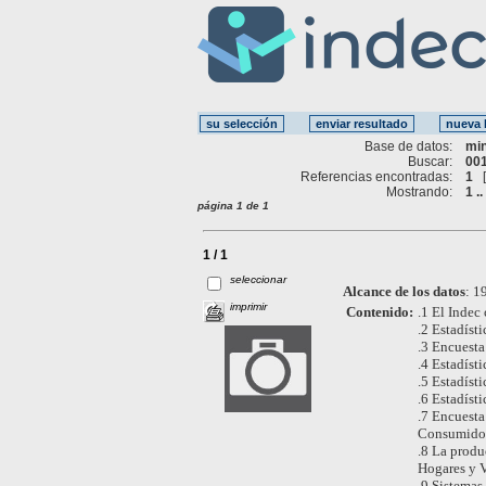
Base de datos:
mi
Buscar:
001
Referencias encontradas:
1
Mostrando:
1 ..
página 1 de 1
1 / 1
seleccionar
Alcance de los datos
:
19
imprimir
Contenido:
.1 El Indec 
.2 Estadíst
.3 Encuesta
.4 Estadíst
.5 Estadíst
.6 Estadísti
.7 Encuesta
Consumidor
.8 La produ
Hogares y V
.9 Sistemas