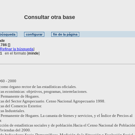
Consultar otra base
nde
786 []
[
Refinar la búsqueda
]
 1
en el formato [
minde
]
60 - 2000
como órgano rector de las estadísticas oficiales.
icas económicas: objetivos, programas, interrelaciones.
 Permanente de Hogares.
icas del Sector Agropecuario. Censo Nacional Agropecuario 1998.
icas del Comercio Exterior.
cas Industriales.
 Permanente de Hogares. La canasta de bienes y servicios, y el Índice de Precios al
.
cción de estadísticas sociales y de población.Hacia el Censo Nacional de Población
iviendas del 2000.
 de Indicadores Socio-Demográficos. Medición de la Situación y Evolución Social.