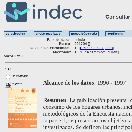
Consultar ot
Base de datos:
minde
Buscar:
001794 []
Referencias encontradas:
1
[
Refinar la búsqueda
]
Mostrando:
1 .. 1
en el formato [
minde
]
página 1 de 1
1 / 1
seleccionar
Alcance de los datos
:
1996 - 1997
imprimir
Resumen
:
La publicación presenta l
consumo de los hogares urbanos, incl
metodológicos de la Encuesta nacion
la parte 1, se presentan los objetivos
investigadas. Se definen las principa