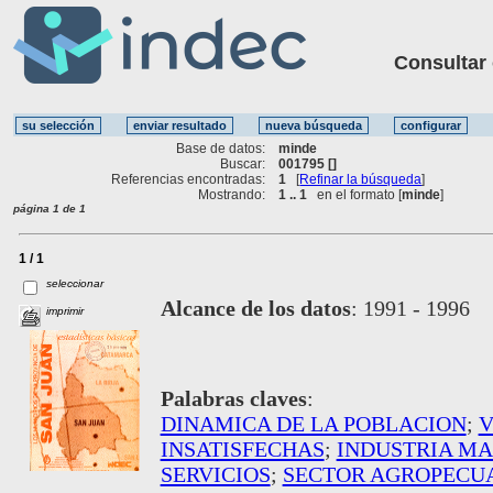
Consultar ot
Base de datos:
minde
Buscar:
001795 []
Referencias encontradas:
1
[
Refinar la búsqueda
]
Mostrando:
1 .. 1
en el formato [
minde
]
página 1 de 1
1 / 1
seleccionar
Alcance de los datos
:
1991 - 1996
imprimir
Palabras claves
:
DINAMICA DE LA POBLACION
;
V
INSATISFECHAS
;
INDUSTRIA M
SERVICIOS
;
SECTOR AGROPECU