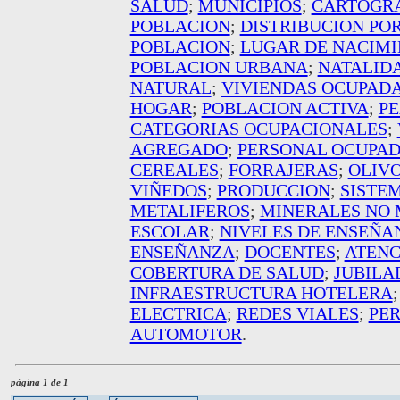
SALUD
;
MUNICIPIOS
;
CARTOGR
POBLACION
;
DISTRIBUCION PO
POBLACION
;
LUGAR DE NACIM
POBLACION URBANA
;
NATALID
NATURAL
;
VIVIENDAS OCUPAD
HOGAR
;
POBLACION ACTIVA
;
P
CATEGORIAS OCUPACIONALES
;
AGREGADO
;
PERSONAL OCUPA
CEREALES
;
FORRAJERAS
;
OLIV
VIÑEDOS
;
PRODUCCION
;
SISTE
METALIFEROS
;
MINERALES NO 
ESCOLAR
;
NIVELES DE ENSEÑA
ENSEÑANZA
;
DOCENTES
;
ATENC
COBERTURA DE SALUD
;
JUBILA
INFRAESTRUCTURA HOTELERA
ELECTRICA
;
REDES VIALES
;
PER
AUTOMOTOR
.
página 1 de 1