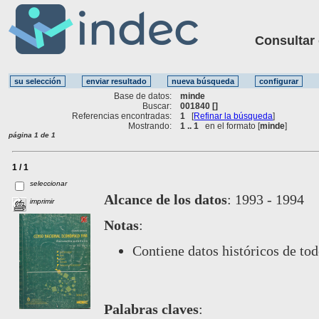
Consultar ot
Base de datos:
minde
Buscar:
001840 []
Referencias encontradas:
1
[
Refinar la búsqueda
]
Mostrando:
1 .. 1
en el formato [
minde
]
página 1 de 1
1 / 1
seleccionar
Alcance de los datos
:
1993 - 1994
imprimir
Notas
:
Contiene datos históricos de to
Palabras claves
: