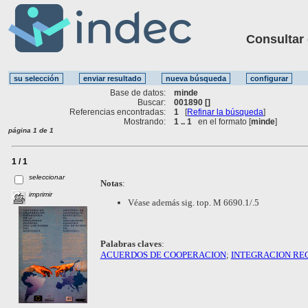
Consultar ot
Base de datos:
minde
Buscar:
001890 []
Referencias encontradas:
1
[
Refinar la búsqueda
]
Mostrando:
1 .. 1
en el formato [
minde
]
página 1 de 1
1 / 1
seleccionar
Notas
:
imprimir
Véase además sig. top. M 6690.1/.5
Palabras claves
:
ACUERDOS DE COOPERACION
;
INTEGRACION RE