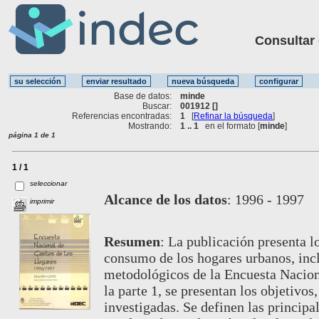
Consultar ot
Base de datos:
minde
Buscar:
001912 []
Referencias encontradas:
1
[
Refinar la búsqueda
]
Mostrando:
1 .. 1
en el formato [
minde
]
página 1 de 1
1 / 1
seleccionar
Alcance de los datos
:
1996 - 1997
imprimir
Resumen
:
La publicación presenta l
consumo de los hogares urbanos, incl
metodológicos de la Encuesta Nacio
la parte 1, se presentan los objetivos
investigadas. Se definen las principa