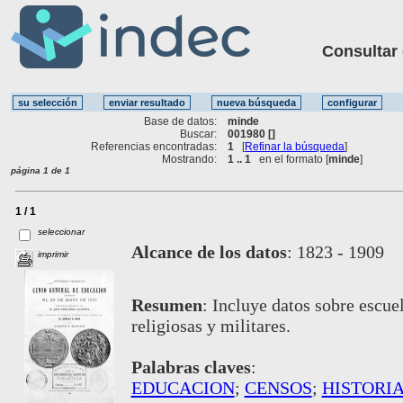
Consultar ot
Base de datos:
minde
Buscar:
001980 []
Referencias encontradas:
1
[
Refinar la búsqueda
]
Mostrando:
1 .. 1
en el formato [
minde
]
página 1 de 1
1 / 1
seleccionar
Alcance de los datos
:
1823 - 1909
imprimir
Resumen
:
Incluye datos sobre escuel
religiosas y militares.
Palabras claves
:
EDUCACION
;
CENSOS
;
HISTORI