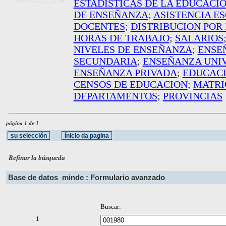
ESTADISTICAS DE LA EDUCACI
DE ENSEÑANZA
;
ASISTENCIA E
DOCENTES
;
DISTRIBUCION POR
HORAS DE TRABAJO
;
SALARIOS
NIVELES DE ENSEÑANZA
;
ENSE
SECUNDARIA
;
ENSEÑANZA UNIV
ENSEÑANZA PRIVADA
;
EDUCACI
CENSOS DE EDUCACION
;
MATRI
DEPARTAMENTOS
;
PROVINCIAS
página 1 de 1
Refinar la búsqueda
Base de datos
minde : Formulario avanzado
Buscar:
1