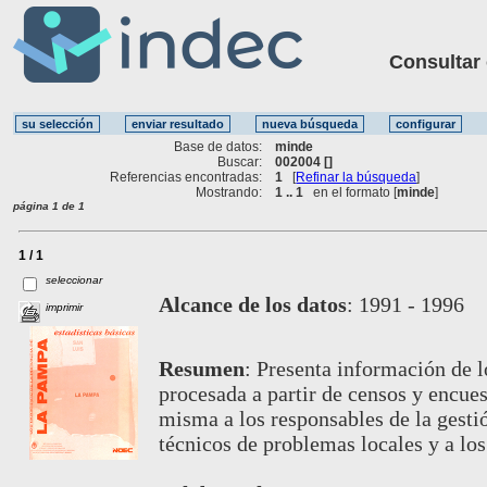
Consultar ot
Base de datos:
minde
Buscar:
002004 []
Referencias encontradas:
1
[
Refinar la búsqueda
]
Mostrando:
1 .. 1
en el formato [
minde
]
página 1 de 1
1 / 1
seleccionar
Alcance de los datos
:
1991 - 1996
imprimir
Resumen
:
Presenta información de l
procesada a partir de censos y encues
misma a los responsables de la gesti
técnicos de problemas locales y a los