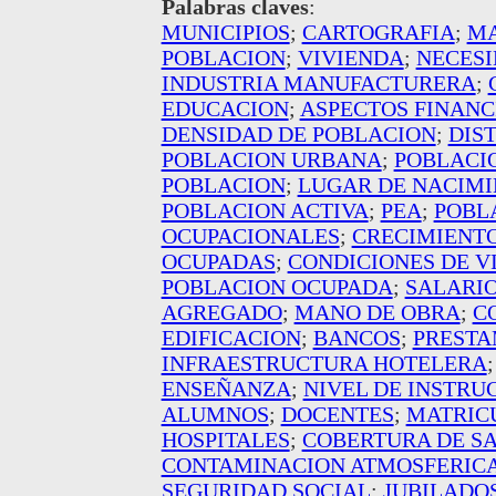
Palabras claves
:
MUNICIPIOS
;
CARTOGRAFIA
;
MA
POBLACION
;
VIVIENDA
;
NECESI
INDUSTRIA MANUFACTURERA
;
EDUCACION
;
ASPECTOS FINANC
DENSIDAD DE POBLACION
;
DIS
POBLACION URBANA
;
POBLACI
POBLACION
;
LUGAR DE NACIM
POBLACION ACTIVA
;
PEA
;
POBL
OCUPACIONALES
;
CRECIMIENT
OCUPADAS
;
CONDICIONES DE V
POBLACION OCUPADA
;
SALARI
AGREGADO
;
MANO DE OBRA
;
C
EDIFICACION
;
BANCOS
;
PRESTA
INFRAESTRUCTURA HOTELERA
ENSEÑANZA
;
NIVEL DE INSTRU
ALUMNOS
;
DOCENTES
;
MATRIC
HOSPITALES
;
COBERTURA DE S
CONTAMINACION ATMOSFERIC
SEGURIDAD SOCIAL
;
JUBILADO