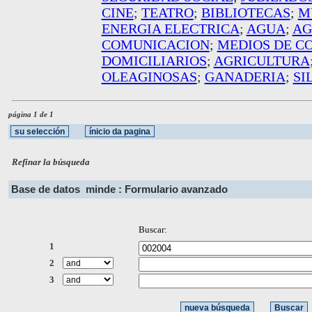
CINE
;
TEATRO
;
BIBLIOTECAS
;
M
ENERGIA ELECTRICA
;
AGUA
;
AG
COMUNICACION
;
MEDIOS DE C
DOMICILIARIOS
;
AGRICULTURA
OLEAGINOSAS
;
GANADERIA
;
SI
página 1 de 1
Refinar la búsqueda
Base de datos
minde : Formulario avanzado
Buscar:
1
2
3