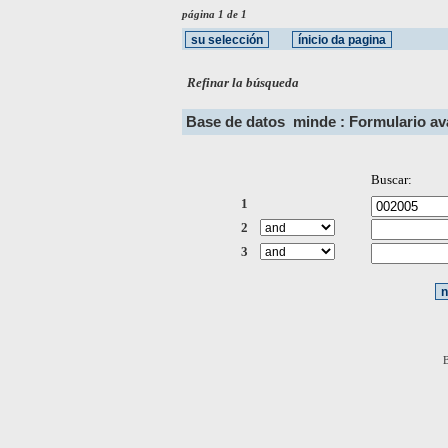
página 1 de 1
Refinar la búsqueda
Base de datos
minde : Formulario a
Buscar:
1
2
3