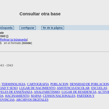
Consultar otra base
nde
060 []
[
Refinar la búsqueda
]
 1
en el formato [
minde
]
43 - 1943
;
TERMINOLOGIA
;
CARTOGRAFIA
.
POBLACION
;
DENSIDAD DE POBLACION
DAD Y SEXO
;
LUGAR DE NACIMIENTO
;
ASISTENCIA ESCOLAR
;
ESCUELAS
;
VELES DE ENSEÑANZA
;
ANALFABETISMO
;
LUGAR DE RESIDENCIA
;
ACTIV
DA
;
HACINAMIENTO
;
MAPAS
.
CENSOS NACIONALES
;
PARTIDOS Y
OVINCIAS
;
ARCHIVOS DIGITALES