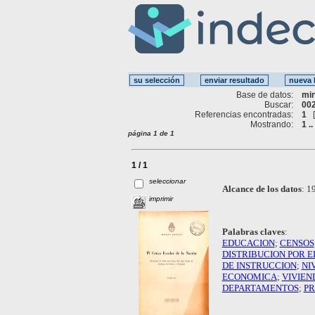
Base de datos:
mi
Buscar:
002
Referencias encontradas:
1
Mostrando:
1 ..
página 1 de 1
1 / 1
seleccionar
Alcance de los datos
:
19
imprimir
Palabras claves
:
EDUCACION
;
CENSOS
DISTRIBUCION POR E
DE INSTRUCCION
;
NI
ECONOMICA
;
VIVIEN
DEPARTAMENTOS
;
PR