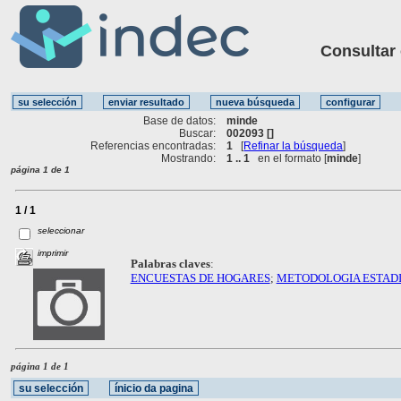
Consultar ot
Base de datos:
minde
Buscar:
002093 []
Referencias encontradas:
1
[
Refinar la búsqueda
]
Mostrando:
1 .. 1
en el formato [
minde
]
página 1 de 1
1 / 1
seleccionar
imprimir
Palabras claves
:
ENCUESTAS DE HOGARES
;
METODOLOGIA ESTADI
página 1 de 1