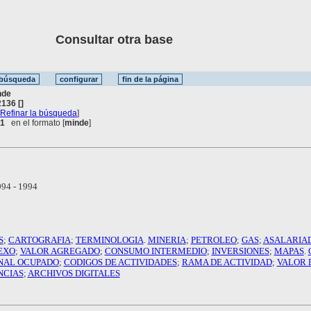
Consultar otra base
nde
136 []
[
Refinar la búsqueda
]
 1
en el formato [
minde
]
94 - 1994
S
;
CARTOGRAFIA
;
TERMINOLOGIA
.
MINERIA
;
PETROLEO
;
GAS
;
ASALARIA
EXO
;
VALOR AGREGADO
;
CONSUMO INTERMEDIO
;
INVERSIONES
;
MAPAS
.
NAL OCUPADO
;
CODIGOS DE ACTIVIDADES
;
RAMA DE ACTIVIDAD
;
VALOR 
NCIAS
;
ARCHIVOS DIGITALES