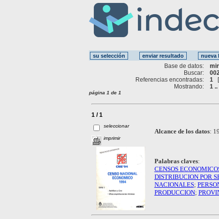
Base de datos:
mi
Buscar:
002
Referencias encontradas:
1
Mostrando:
1 ..
página 1 de 1
1 / 1
seleccionar
Alcance de los datos
:
19
imprimir
Palabras claves
:
CENSOS ECONOMICO
DISTRIBUCION POR S
NACIONALES
;
PERSO
PRODUCCION
;
PROVI