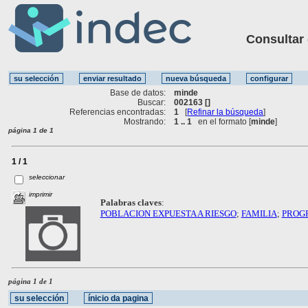
Consultar ot
Base de datos:
minde
Buscar:
002163 []
Referencias encontradas:
1
[
Refinar la búsqueda
]
Mostrando:
1 .. 1
en el formato [
minde
]
página 1 de 1
1 / 1
seleccionar
imprimir
Palabras claves
:
POBLACION EXPUESTA A RIESGO
;
FAMILIA
;
PROG
página 1 de 1