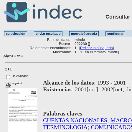
Consultar ot
Base de datos:
minde
Buscar:
002230 []
Referencias encontradas:
1
[
Refinar la búsqueda
]
Mostrando:
1 .. 1
en el formato [
minde
]
página 1 de 1
1 / 1
seleccionar
Alcance de los datos
:
1993 - 2001
imprimir
Existencias
:
2001[oct]; 2002[oct, dic
Palabras claves
:
CUENTAS NACIONALES
;
MACRO
TERMINOLOGIA
;
COMUNICADOS