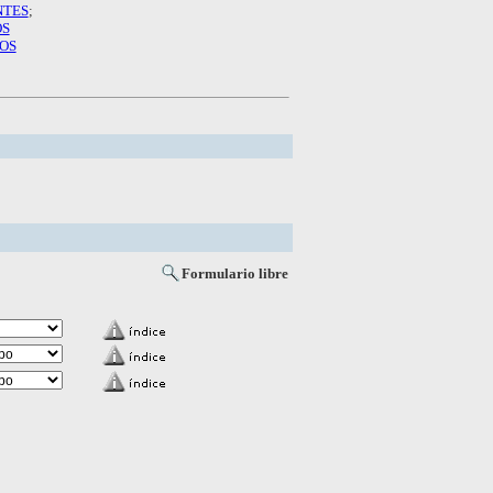
NTES
;
OS
OS
Formulario libre