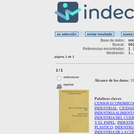
Base de datos:
mi
Buscar:
002
Referencias encontradas:
1
Mostrando:
1 ..
página 1 de 1
1 / 1
seleccionar
Alcance de los datos
:
19
imprimir
Palabras claves
:
CENSOS ECONOMICO
INDUSTRIAL
;
CIUDAD
INDUSTRIA ALIMENT
INDUSTRIA DEL CUE
Y EL PAPEL
;
INDUSTR
PLASTICO
;
INDUSTRI
INDUSTRIA DE LA C