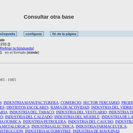
Consultar otra base
nde
231 []
[
Refinar la búsqueda
]
 1
en el formato [
minde
]
85 - 1985
S
;
INDUSTRIA MANUFACTURERA
;
COMERCIO
;
SECTOR TERCIARIO
;
PROD
ES
;
DISTRITOS ESCOLARES
.
RAMA DE ACTIVIDAD
;
INDUSTRIA DEL VIDRI
ARIA
;
INDUSTRIA DEL TABACO
;
INDUSTRIA DEL VESTUARIO
;
INDUSTRIA T
RO
;
INDUSTRIA DEL CALZADO
;
INDUSTRIA DEL MUEBLE
;
INDUSTRIA DE LA
IA QUIMICA
;
INDUSTRIA PETROLERA
;
INDUSTRIA DEL CAUCHO
;
INDUSTRI
A METALURGICA
;
INDUSTRIA ELECTRICA
;
INDUSTRIA FARMACEUTICA
;
ONSTRUCCION
;
INDUSTRIA AUTOMOTRIZ
;
INDUSTRIA DE MAQUINAS