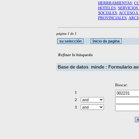
HERRRAMIENTAS
;
CO
HOTELES
;
SERVICIOS
SOCIALES
;
ACCESO A
PROVINCIALES
;
ARCH
página 1 de 1
Refinar la búsqueda
Base de datos
minde : Formulario a
Buscar:
1
2
3