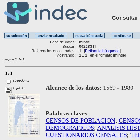
Consultar ot
Base de datos:
minde
Buscar:
002283 []
Referencias encontradas:
1
[
Refinar la búsqueda
]
Mostrando:
1 .. 1
en el formato [
minde
]
página 1 de 1
1 / 1
seleccionar
Alcance de los datos
:
1569 - 1980
imprimir
Palabras claves
:
CENSOS DE POBLACION
;
CENSO
DEMOGRAFICOS
;
ANALISIS HIS
CUESTIONARIOS CENSALES
;
TE