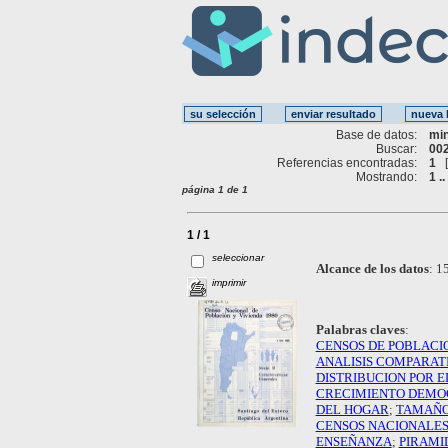
Base de datos:
mi
Buscar:
002
Referencias encontradas:
1
Mostrando:
1 ..
página 1 de 1
1 / 1
seleccionar
Alcance de los datos
:
15
imprimir
Palabras claves
:
CENSOS DE POBLACI
ANALISIS COMPARAT
DISTRIBUCION POR E
CRECIMIENTO DEMO
DEL HOGAR
;
TAMAÑO
CENSOS NACIONALE
ENSEÑANZA
;
PIRAMI