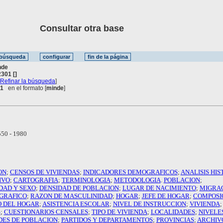
Consultar otra base
nde
301 []
[
Refinar la búsqueda
]
 1
en el formato [
minde
]
50 - 1980
ON
;
CENSOS DE VIVIENDAS
;
INDICADORES DEMOGRAFICOS
;
ANALISIS HIS
IVO
;
CARTOGRAFIA
;
TERMINOLOGIA
;
METODOLOGIA
.
POBLACION
;
DAD Y SEXO
;
DENSIDAD DE POBLACION
;
LUGAR DE NACIMIENTO
;
MIGRA
GRAFICO
;
RAZON DE MASCULINIDAD
;
HOGAR
;
JEFE DE HOGAR
;
COMPOSI
 DEL HOGAR
;
ASISTENCIA ESCOLAR
;
NIVEL DE INSTRUCCION
;
VIVIENDA
S
;
CUESTIONARIOS CENSALES
;
TIPO DE VIVIENDA
;
LOCALIDADES
;
NIVELE
DES DE POBLACION
;
PARTIDOS Y DEPARTAMENTOS
;
PROVINCIAS
;
ARCHIV