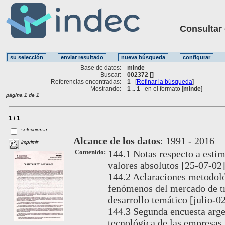
Consultar ot
Base de datos:
minde
Buscar:
002372 []
Referencias encontradas:
1
[
Refinar la búsqueda
]
Mostrando:
1 .. 1
en el formato [
minde
]
página 1 de 1
1 / 1
seleccionar
Alcance de los datos
:
1991 - 2016
imprimir
Contenido:
144.1 Notas respecto a estim
valores absolutos [25-07-02]
144.2 Aclaraciones metodológ
fenómenos del mercado de tr
desarrollo temático [julio-02
144.3 Segunda encuesta arge
tecnológica de las empresas 